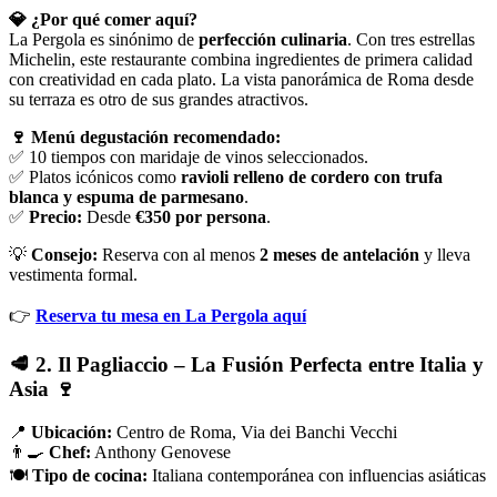
💎 ¿Por qué comer aquí?
La Pergola es sinónimo de
perfección culinaria
. Con tres estrellas
Michelin, este restaurante combina ingredientes de primera calidad
con creatividad en cada plato. La vista panorámica de Roma desde
su terraza es otro de sus grandes atractivos.
🍷 Menú degustación recomendado:
✅ 10 tiempos con maridaje de vinos seleccionados.
✅ Platos icónicos como
ravioli relleno de cordero con trufa
blanca y espuma de parmesano
.
✅
Precio:
Desde
€350 por persona
.
💡
Consejo:
Reserva con al menos
2 meses de antelación
y lleva
vestimenta formal.
👉
Reserva tu mesa en La Pergola aquí
🥩 2. Il Pagliaccio – La Fusión Perfecta entre Italia y
Asia 🍷
📍
Ubicación:
Centro de Roma, Via dei Banchi Vecchi
👨‍🍳
Chef:
Anthony Genovese
🍽️
Tipo de cocina:
Italiana contemporánea con influencias asiáticas