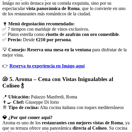
Imàgo no solo destaca por su comida exquisita, sino por su
espectacular
vista panorámica de Roma
, que lo convierte en uno
de los restaurantes más románticos de la ciudad.
🍷 Menú degustación recomendado:
✅ 7 tiempos con maridaje de vinos exclusivos.
✅ Platos estrella como
risotto de azafrán con oro comestible
.
✅
Precio:
Desde
€210 por persona
.
💡
Consejo:
Reserva una mesa en la ventana
para disfrutar de la
mejor vista.
👉
Reserva tu experiencia en Imàgo aquí
🐚 5. Aroma – Cena con Vistas Inigualables al
Coliseo 🍾
📍
Ubicación:
Palazzo Manfredi, Roma
👨‍🍳
Chef:
Giuseppe Di Iorio
🥂
Tipo de cocina:
Alta cocina italiana con toques mediterráneos
💎 ¿Por qué comer aquí?
Aroma es uno de los
restaurantes con mejores vistas de Roma
, ya
que su terraza ofrece una panorámica
directa al Coliseo
. Su cocina