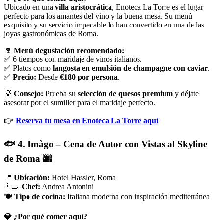
Ubicado en una
villa aristocrática
, Enoteca La Torre es el lugar
perfecto para los amantes del vino y la buena mesa. Su menú
exquisito y su servicio impecable lo han convertido en una de las
joyas gastronómicas de Roma.
🍷 Menú degustación recomendado:
✅ 6 tiempos con maridaje de vinos italianos.
✅ Platos como
langosta en emulsión de champagne con caviar
.
✅
Precio:
Desde
€180 por persona
.
💡
Consejo:
Prueba su
selección de quesos premium
y déjate
asesorar por el sumiller para el maridaje perfecto.
👉
Reserva tu mesa en Enoteca La Torre aquí
🐟 4. Imàgo – Cena de Autor con Vistas al Skyline
de Roma 🌆
📍
Ubicación:
Hotel Hassler, Roma
👨‍🍳
Chef:
Andrea Antonini
🍽️
Tipo de cocina:
Italiana moderna con inspiración mediterránea
💎 ¿Por qué comer aquí?