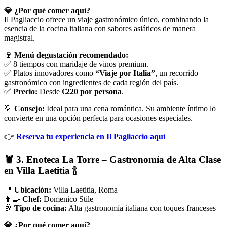
💎 ¿Por qué comer aquí?
Il Pagliaccio ofrece un viaje gastronómico único, combinando la
esencia de la cocina italiana con sabores asiáticos de manera
magistral.
🍷 Menú degustación recomendado:
✅ 8 tiempos con maridaje de vinos premium.
✅ Platos innovadores como
“Viaje por Italia”
, un recorrido
gastronómico con ingredientes de cada región del país.
✅
Precio:
Desde
€220 por persona
.
💡
Consejo:
Ideal para una cena romántica. Su ambiente íntimo lo
convierte en una opción perfecta para ocasiones especiales.
👉
Reserva tu experiencia en Il Pagliaccio aquí
🦞 3. Enoteca La Torre – Gastronomía de Alta Clase
en Villa Laetitia 🍾
📍
Ubicación:
Villa Laetitia, Roma
👨‍🍳
Chef:
Domenico Stile
🥂
Tipo de cocina:
Alta gastronomía italiana con toques franceses
💎 ¿Por qué comer aquí?