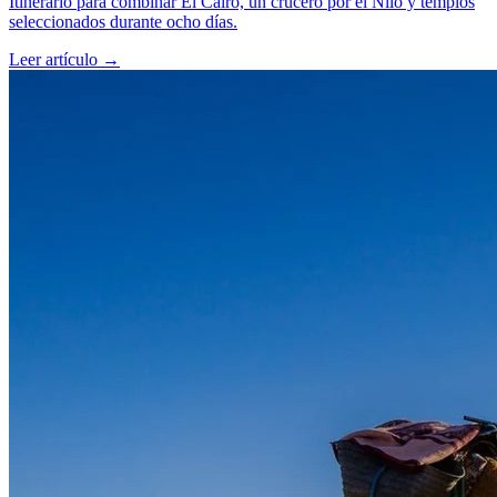
Itinerario para combinar El Cairo, un crucero por el Nilo y templos
seleccionados durante ocho días.
Leer artículo
→